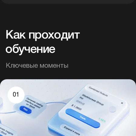
₩550,000
вон / мес
Рассрочка без переплат
Оплата кредитной картой
Оплата переводом
Гарантия возврата
Выбрать
Что вы получите
Высокооплачиваемая
профессия
Сертификат Habsida