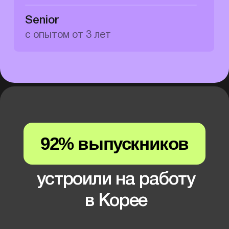
Дженни Ким
Руководитель
HR подразделения