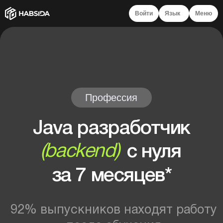
Войти
Язык
Меню
Профессия
Java разработчик
(backend)
с нуля
за 7 месяцев*
92% выпускников находят работу
после обучения
Записаться на курс