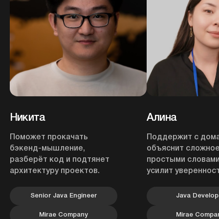
Никита
Алина
Поможет прокачать
Поддержит с дом
бэкенд-мышление,
объяснит сложно
разберёт код и подтянет
простыми словами
архитектуру проектов.
усилит уверенност
Senior Java Engineer
Java Develop
Остались вопросы?
Mirae Company
Mirae Compa