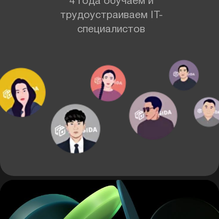
5+ лет опыта
Тимлид и Backend-разработчик
Опыт работы:
exWooriBank и
exSeoul Global Center
Проекты:
приложения для
анализа данных, корпоративные
сайты, бизнес-приложения и
CRM-системы
Образование:
Stony Brook
University (USA), SUNY Korea
Говорит на 4 языках: