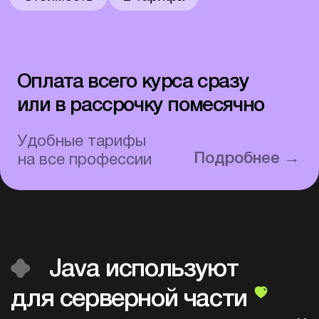
Java используют
для серверной части
очень многих
приложений,
поэтому профессия
Java-разработчика очень
востребована.
Входит в топ-5
самых популярных языков
программирования в мире.
Какой может быть
ваша карьера в Корее
после курса