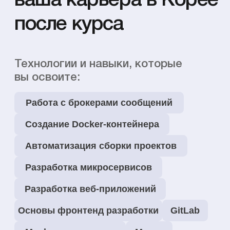
Востребованность
и зарплаты
$1800+
Junior
сразу после выпуска
$3000+
Middle
с опытом до 3 лет
$5000+