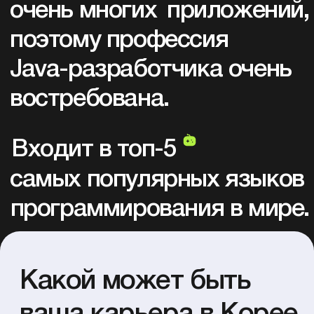
Технологии и навыки, которые
вы освоите:
Работа с брокерами сообщений
Создание Docker-контейнера
Автоматизация сборки проектов
Разработка микросервисов
Разработка веб-приложений
Основы фронтенд разработки
GitLab
Mock-тестирование
Maven
Spring Boot
Spring
Unit-тестирование
Базы данных и SQL
Алгоритмы
Java Core
Git
GitHub
Структуры данных