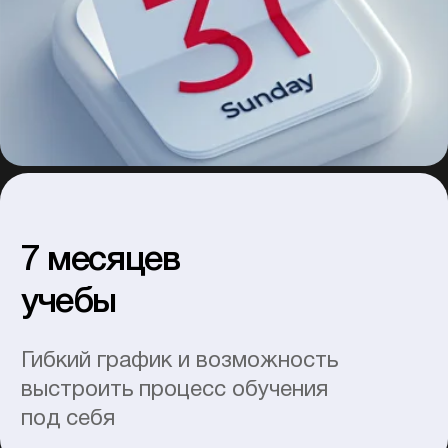
выпускников школы
Посмотрите, что выпускники
говорят о своих успехах
Один клик до мечты
Ответим на
вопросы или
зафиксируем цены