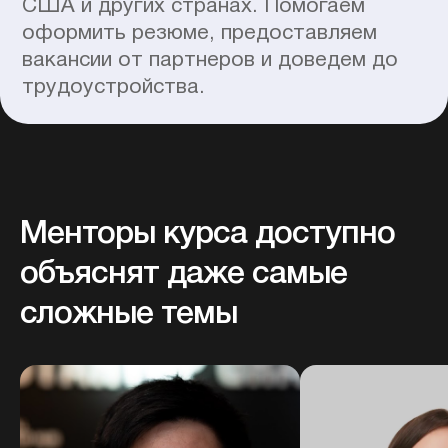
Часто встречающиеся
Менторы курса доступно
вопросы
объяснят даже самые
Не нашли своего вопроса?
Напишите нам
сложные темы