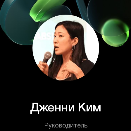
английский, русский, узбекский,
корейский
Опыт:
5+ лет в разработке и
сопровождении продуктов
Программа
профессии
Рассчитана на 6 месяцев, занятиям
нужно уделять от 2 часов в день —
будете учить только то, что нужно для
решения настоящих задач бэкендера