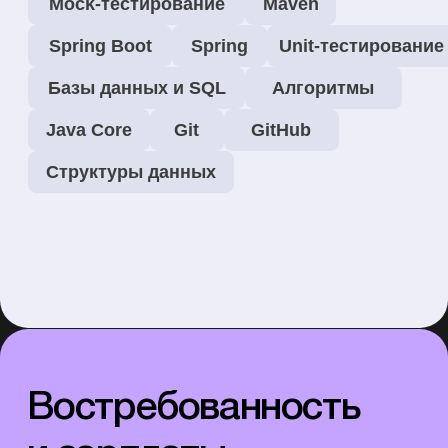
Senior
с опытом от 3 лет
92% выпускников
устроили на работу
в Корее
1
92% наших выпускников находят
работу в первые 2-3 месяца