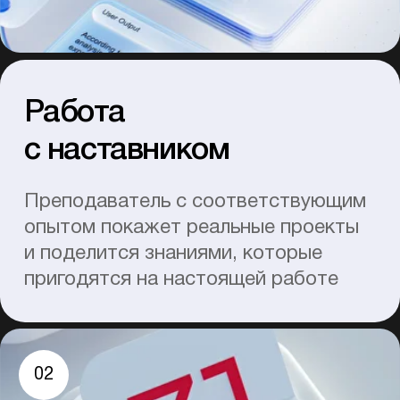
Доступ к международным
офферам
Индивидуальный
наставник
Групповые разборы и
поддержка
Подготовка к
собеседованию
Гарантия трудоустройства
Реальные проекты
Отзывы от